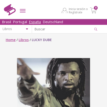
0
Inicia sesión o
Regístrate
Brasil
Portugal
España
Deutschland
Home
/
Libros
/
LUCKY DUBE