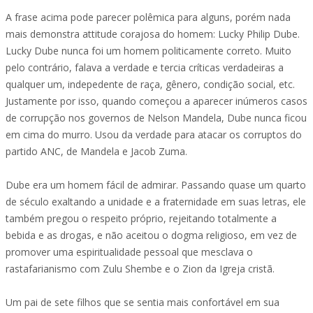
A frase acima pode parecer polêmica para alguns, porém nada
mais demonstra attitude corajosa do homem: Lucky Philip Dube.
Lucky Dube nunca foi um homem politicamente correto. Muito
pelo contrário, falava a verdade e tercia críticas verdadeiras a
qualquer um, indepedente de raça, gênero, condição social, etc.
Justamente por isso, quando começou a aparecer inúmeros casos
de corrupção nos governos de Nelson Mandela, Dube nunca ficou
em cima do murro. Usou da verdade para atacar os corruptos do
partido ANC, de Mandela e Jacob Zuma.
Dube era um homem fácil de admirar. Passando quase um quarto
de século exaltando a unidade e a fraternidade em suas letras, ele
também pregou o respeito próprio, rejeitando totalmente a
bebida e as drogas, e não aceitou o dogma religioso, em vez de
promover uma espiritualidade pessoal que mesclava o
rastafarianismo com Zulu Shembe e o Zion da Igreja cristã.
Um pai de sete filhos que se sentia mais confortável em sua