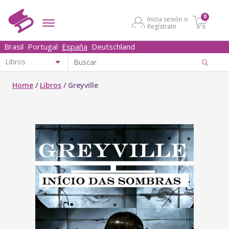
0
Inicia sesión o
Regístrate
Brasil
Portugal
España
Deutschland
Home
/
Libros
/
Greyville