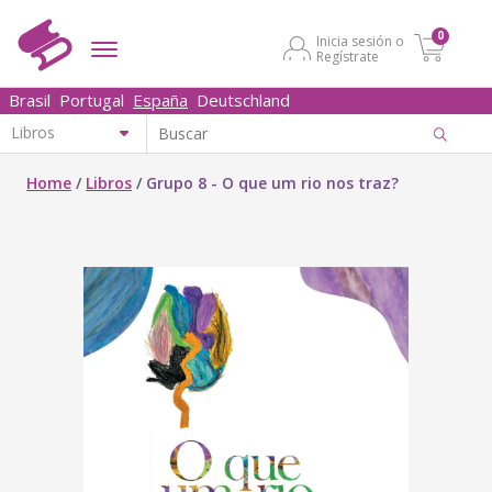
0
Inicia sesión o
Regístrate
Brasil
Portugal
España
Deutschland
Home
/
Libros
/
Grupo 8 - O que um rio nos traz?