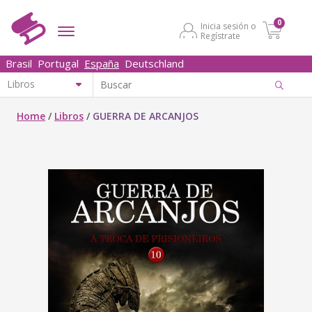
0
Inicia sesión o
Regístrate
Brasil
Portugal
España
Deutschland
Home
/
Libros
/
GUERRA DE ARCANJOS