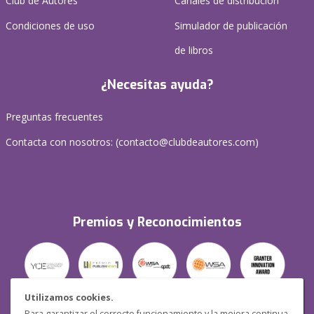
Club de Autores
Canales de distribución
Condiciones de uso
Simulador de publicación
de libros
¿Necesitas ayuda?
Preguntas frecuentes
Contacta con nosotros: (
contacto@clubdeautores.com
)
Premios y Reconocimientos
Utilizamos cookies.
Para garantizar el correcto funcionamiento y la mejora continua