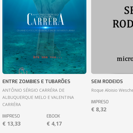
ENTRE ZOMBIES E TUBARÕES
SEM RODEIOS
ANTÔNIO SÉRGIO CARRÉRA DE
Roque Aloisio Wesche
ALBUQUERQUE MELO E VALENTINA
IMPRESO
CARRÉRA
€ 8,32
IMPRESO
EBOOK
€ 13,33
€ 4,17