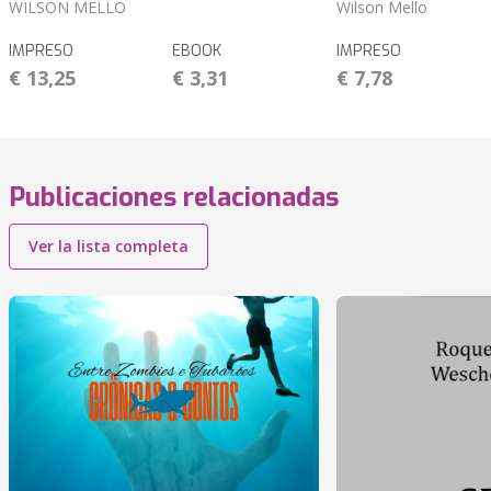
WILSON MELLO
Wilson Mello
IMPRESO
EBOOK
IMPRESO
€ 13,25
€ 3,31
€ 7,78
Publicaciones relacionadas
Ver la lista completa