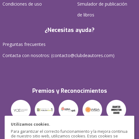
Condiciones de uso
Simulador de publicación
de libros
¿Necesitas ayuda?
Preguntas frecuentes
Contacta con nosotros: (
contacto@clubdeautores.com
)
Premios y Reconocimientos
Utilizamos cookies.
Para garantizar el correcto funcionamiento y la mejora continua
Seguridad
de nuestro sitio web, utilizamos cookies. Estas cookies se