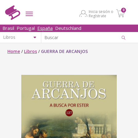
0
Inicia sesión o
Regístrate
Brasil
Portugal
España
Deutschland
Home
/
Libros
/
GUERRA DE ARCANJOS