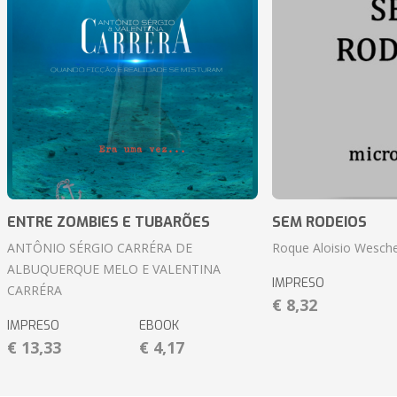
ENTRE ZOMBIES E TUBARÕES
SEM RODEIOS
ANTÔNIO SÉRGIO CARRÉRA DE
Roque Aloisio Wesche
ALBUQUERQUE MELO E VALENTINA
IMPRESO
CARRÉRA
€ 8,32
IMPRESO
EBOOK
€ 13,33
€ 4,17