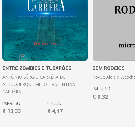
ENTRE ZOMBIES E TUBARÕES
SEM RODEIOS
ANTÔNIO SÉRGIO CARRÉRA DE
Roque Aloisio Wesche
ALBUQUERQUE MELO E VALENTINA
IMPRESO
CARRÉRA
€ 8,32
IMPRESO
EBOOK
€ 13,33
€ 4,17