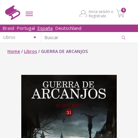
0
Inicia sesión o
Regístrate
Brasil
Portugal
España
Deutschland
Home
/
Libros
/
GUERRA DE ARCANJOS