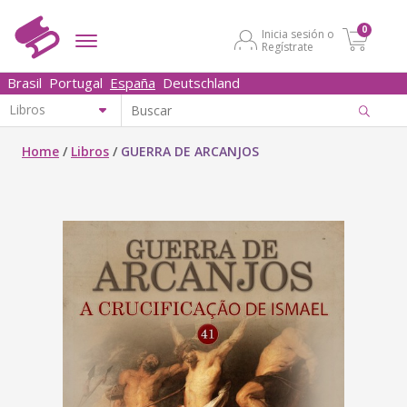
0
Inicia sesión o
Regístrate
Brasil
Portugal
España
Deutschland
Home
/
Libros
/
GUERRA DE ARCANJOS