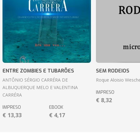
ENTRE ZOMBIES E TUBARÕES
SEM RODEIOS
ANTÔNIO SÉRGIO CARRÉRA DE
Roque Aloisio Wesche
ALBUQUERQUE MELO E VALENTINA
IMPRESO
CARRÉRA
€ 8,32
IMPRESO
EBOOK
€ 13,33
€ 4,17