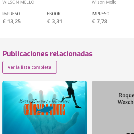
WILSON MELLO
Wilson Mello
IMPRESO
EBOOK
IMPRESO
€ 13,25
€ 3,31
€ 7,78
Publicaciones relacionadas
Ver la lista completa