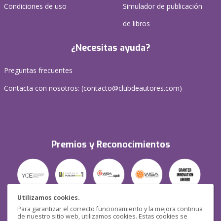
Condiciones de uso
Simulador de publicación
de libros
¿Necesitas ayuda?
Preguntas frecuentes
Contacta con nosotros: (
contacto@clubdeautores.com
)
Premios y Reconocimientos
Utilizamos cookies.
Para garantizar el correcto funcionamiento y la mejora continua
Seguridad
de nuestro sitio web, utilizamos cookies. Estas cookies se