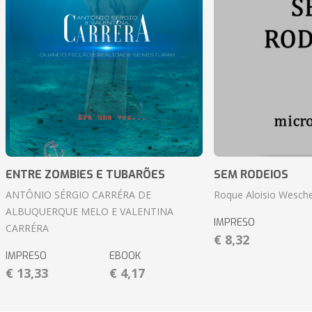
ENTRE ZOMBIES E TUBARÕES
SEM RODEIOS
ANTÔNIO SÉRGIO CARRÉRA DE
Roque Aloisio Wesche
ALBUQUERQUE MELO E VALENTINA
IMPRESO
CARRÉRA
€ 8,32
IMPRESO
EBOOK
€ 13,33
€ 4,17