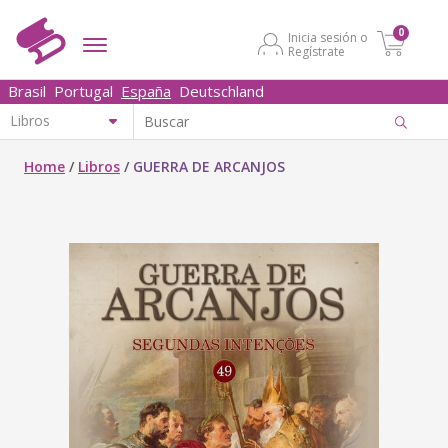
0
Inicia sesión o
Regístrate
Brasil
Portugal
España
Deutschland
Home
/
Libros
/
GUERRA DE ARCANJOS