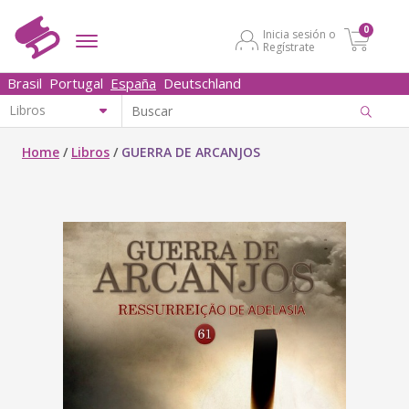
0
Inicia sesión o
Regístrate
Brasil
Portugal
España
Deutschland
Home
/
Libros
/
GUERRA DE ARCANJOS