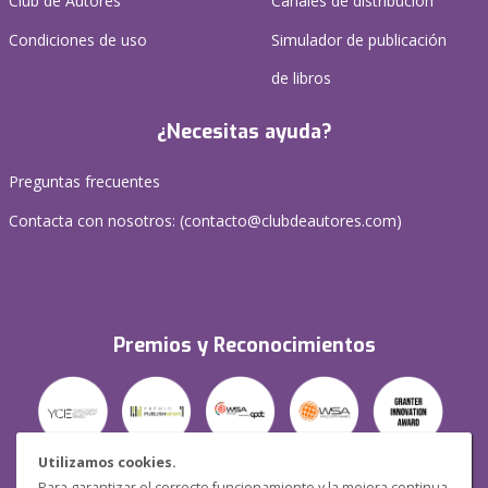
Club de Autores
Canales de distribución
Condiciones de uso
Simulador de publicación
de libros
¿Necesitas ayuda?
Preguntas frecuentes
Contacta con nosotros: (
contacto@clubdeautores.com
)
Premios y Reconocimientos
Utilizamos cookies.
Para garantizar el correcto funcionamiento y la mejora continua