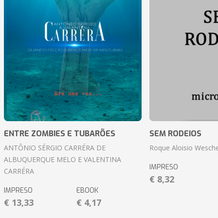
ENTRE ZOMBIES E TUBARÕES
SEM RODEIOS
ANTÔNIO SÉRGIO CARRÉRA DE
Roque Aloisio Wesche
ALBUQUERQUE MELO E VALENTINA
IMPRESO
CARRÉRA
€ 8,32
IMPRESO
EBOOK
€ 13,33
€ 4,17