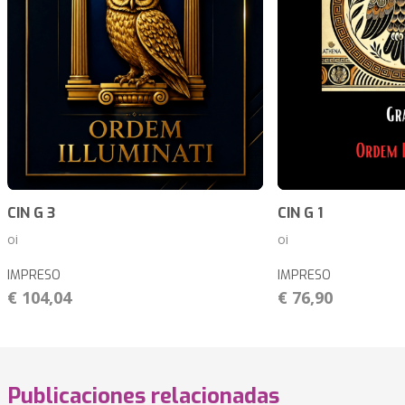
CIN G 3
CIN G 1
oi
oi
IMPRESO
IMPRESO
€ 104,04
€ 76,90
Publicaciones relacionadas