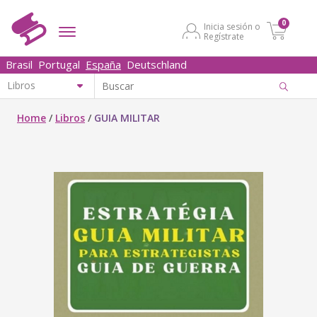
0
Inicia sesión o
Regístrate
Brasil
Portugal
España
Deutschland
Home
/
Libros
/
GUIA MILITAR