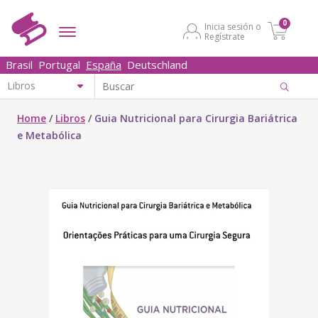
0
Inicia sesión o
Regístrate
Brasil
Portugal
España
Deutschland
Home
/
Libros
/
Guia Nutricional para Cirurgia Bariátrica
e Metabólica