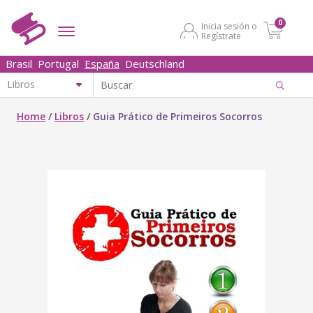
0
Inicia sesión o
Regístrate
Brasil
Portugal
España
Deutschland
Home
/
Libros
/
Guia Prático de Primeiros Socorros