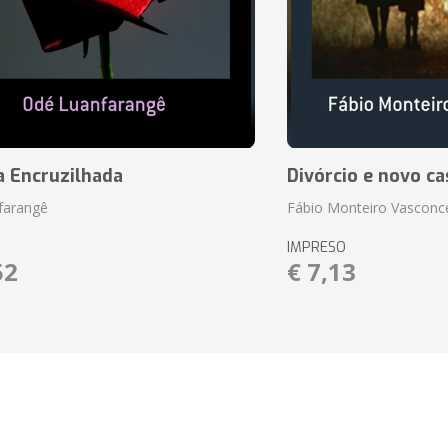
a Encruzilhada
Divórcio e novo ca
farangê
Fábio Monteiro Vasconc
IMPRESO
52
€ 7,13