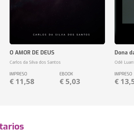
O AMOR DE DEUS
Dona d
Carlos da Silva dos Santos
Odé Luan
IMPRESO
EBOOK
IMPRESO
€ 11,58
€ 5,03
€ 13,
arios