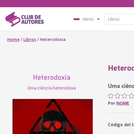
Menú
Home
/
Libros
/
Heterodoxia
Hetero
Uma ciênc
Por
NOME
Código del l