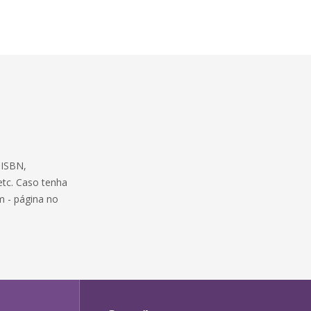
 ISBN,
 etc. Caso tenha
m
- página no