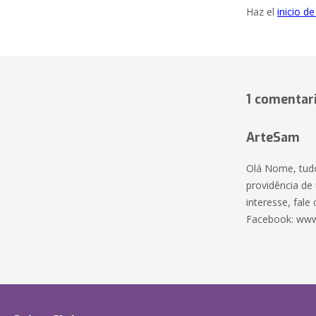
Haz el
inicio d
1 comentar
ArteSam
Olá Nome, tudo
providência de 
interesse, fal
Facebook: www