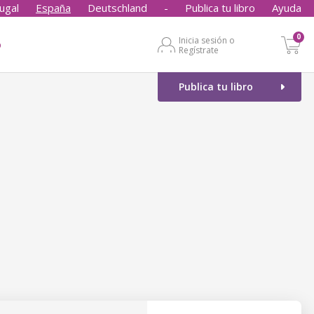
ugal
España
Deutschland
-
Publica tu libro
Ayuda
0
Inicia sesión o
o
Regístrate
Publica tu libro