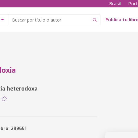
Brasil
Port
Publica tu libr
doxia
ia heterodoxa
ibro: 299651