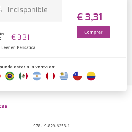
n
Indisponible
a
€ 3,31
Comprar
ón
€ 3,31
k
Leer en Pensática
 puede estar a la venta en:
cas
978-19-829-6253-1