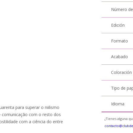
Número de
Edición
Formato
Acabado
Coloración
Tipo de pa
Idioma
arenta para superar o niilismo
 de comunicação com o resto dos
¿Tienes alguna qu
stilidade com a ciência do entre
contacto@clubd