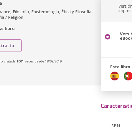
s
Versió
impres
ance, Filosofía, Epistemología, Ética y Filosofía
ía / Religión
e libro
Versi
eBoo
xtracto
do visitada
1001
veces desde 18/09/2019
Este libro
Característi
ISBN