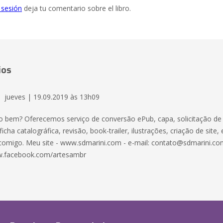
e sesión
deja tu comentario sobre el libro.
ios
jueves | 19.09.2019 às 13h09
 bem? Oferecemos serviço de conversão ePub, capa, solicitação de
ficha catalográfica, revisão, book-trailer, ilustrações, criação de site,
e comigo. Meu site - www.sdmarini.com - e-mail:
contato@sdmarini.co
.facebook.com/artesambr