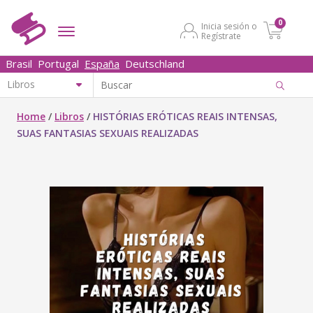
0
Inicia sesión o
Regístrate
Brasil
Portugal
España
Deutschland
Home
/
Libros
/
HISTÓRIAS ERÓTICAS REAIS INTENSAS,
SUAS FANTASIAS SEXUAIS REALIZADAS