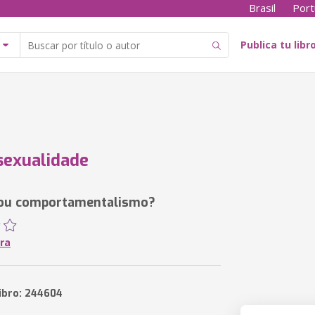
Brasil
Port
Publica tu libr
exualidade
 ou comportamentalismo?
ira
libro: 244604