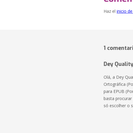
Haz el
inicio d
1 comentar
Dey Qualit
Olá, a Dey Qua
Ortográfica (P
para EPUB (Por 
basta procurar 
só escolher o s