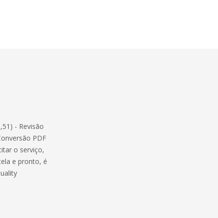
,51) - Revisão
 Conversão PDF
itar o serviço,
ela e pronto, é
uality