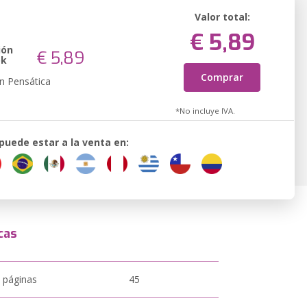
Valor total:
€ 5,89
ión
€ 5,89
ok
Comprar
n Pensática
*No incluye IVA.
 puede estar a la venta en:
cas
 páginas
45