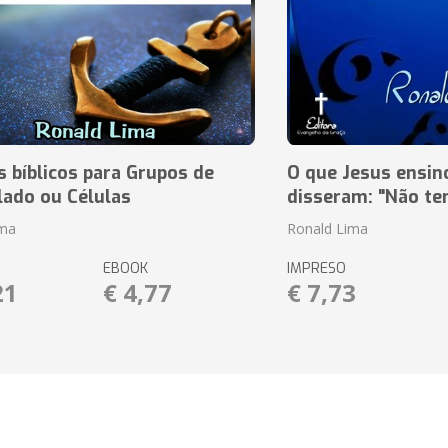
 bíblicos para Grupos de
O que Jesus ensin
lado ou Células
disseram: "Não te
ima
Ronald Lima
EBOOK
IMPRESO
21
€ 4,77
€ 7,73