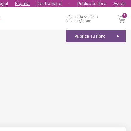
ugal
España
Deutschland
-
Publica tu libro
Ayuda
0
Inicia sesión o
o
Regístrate
Publica tu libro