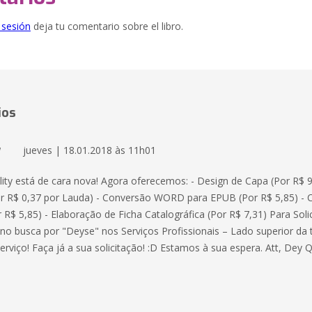
e sesión
deja tu comentario sobre el libro.
ios
y
jueves | 18.01.2018 às 11h01
lity está de cara nova! Agora oferecemos: - Design de Capa (Por R$ 9
or R$ 0,37 por Lauda) - Conversão WORD para EPUB (Por R$ 5,85) -
R$ 5,85) - Elaboração de Ficha Catalográfica (Por R$ 7,31) Para Solic
no busca por "Deyse" nos Serviços Profissionais – Lado superior da t
erviço! Faça já a sua solicitação! :D Estamos à sua espera. Att, Dey Q