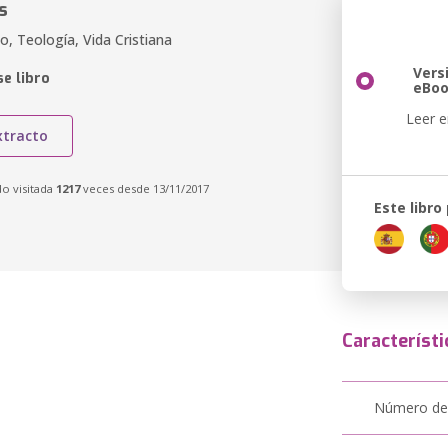
s
co, Teología, Vida Cristiana
Vers
e libro
eBo
Leer e
xtracto
do visitada
1217
veces desde 13/11/2017
Este libro
Característi
Número de