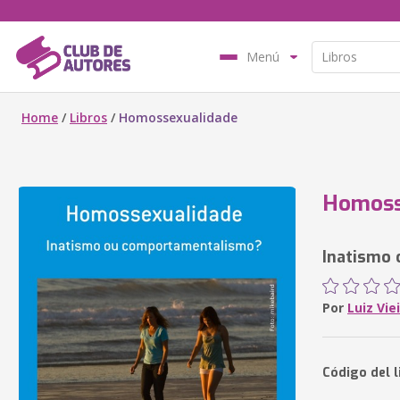
Menú
Home
/
Libros
/
Homossexualidade
Homoss
Inatismo
Por
Luiz Vie
Código del 