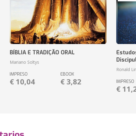
BÍBLIA E TRADIÇÃO ORAL
Estudos
Discipu
Mariano Soltys
Ronald L
IMPRESO
EBOOK
€ 10,04
€ 3,82
IMPRESO
€ 11,
arios