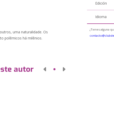
Edición
Idioma
¿Tienes alguna qu
outros, uma naturalidade. Os
contacto@clubd
nto polêmicos há milênios.
este autor