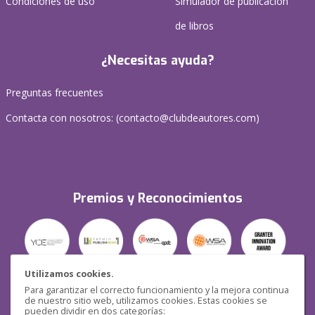
Condiciones de uso
Simulador de publicación
de libros
¿Necesitas ayuda?
Preguntas frecuentes
Contacta con nosotros: (
contacto@clubdeautores.com
)
Premios y Reconocimientos
Utilizamos cookies.
Para garantizar el correcto funcionamiento y la mejora continua
Seguridad
de nuestro sitio web, utilizamos cookies. Estas cookies se
pueden dividir en dos categorías: