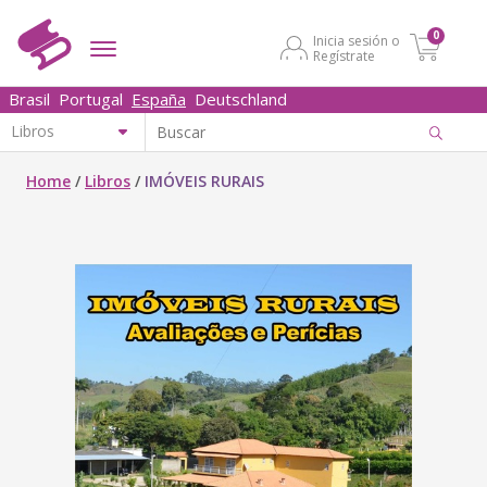
0
Inicia sesión o
Regístrate
Brasil
Portugal
España
Deutschland
Home
/
Libros
/
IMÓVEIS RURAIS