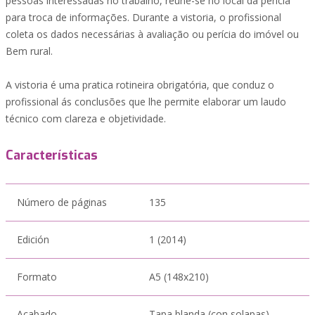
pessoas interessadas no trabalho, reúne-se no local da perícia
para troca de informações. Durante a vistoria, o profissional
coleta os dados necessárias à avaliação ou perícia do imóvel ou
Bem rural.
A vistoria é uma pratica rotineira obrigatória, que conduz o
profissional ás conclusões que lhe permite elaborar um laudo
técnico com clareza e objetividade.
Características
Número de páginas
135
Edición
1 (2014)
Formato
A5 (148x210)
Acabado
Tapa blanda (con solapas)