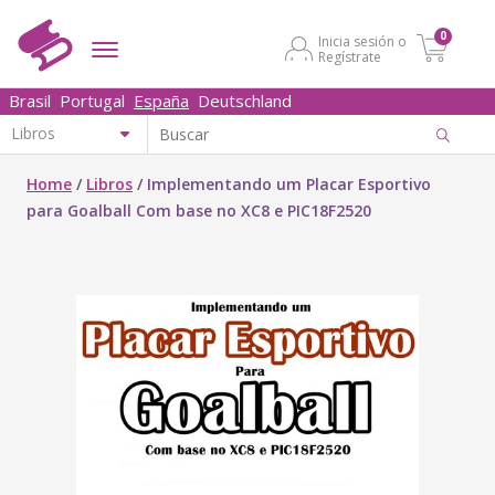
0
Inicia sesión o
Regístrate
Brasil
Portugal
España
Deutschland
Home
/
Libros
/
Implementando um Placar Esportivo
para Goalball Com base no XC8 e PIC18F2520