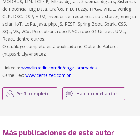
MODBUS, LIN, TCP/IP, Filtros digitais, Sistemas digitais, Sistemas
de Potência, Big Data, Grafos, PID, Fuzzy, FPGA, VHDL, Verilog,
CLP, DSC, DSP, ARM, inversor de frequência, soft-starter, energia
solar, IoT, LoRa, Java, php, JS, REST, Spring Boot, Spark, CSS,
SQL, VB, VC#, Perceptron, robô NAO, robô G1 Unitree, UML,
React, dentre outros.
O catálogo completo está publicado no Clube de Autores
(https://bit.ly/4ns0E8Z).
Linkedin:
www.linkedin.com/in/engvitoramadeu
Cerne Tec:
www.cerne-tec.com.br
Perfil completo
Habla con el autor
Más publicaciones de este autor