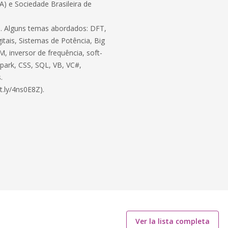
BA) e Sociedade Brasileira de
ico. Alguns temas abordados: DFT,
itais, Sistemas de Potência, Big
, inversor de frequência, soft-
 Spark, CSS, SQL, VB, VC#,
.
t.ly/4ns0E8Z).
Ver la lista completa