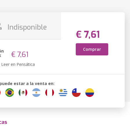
n
Indisponible
a
€ 7,61
Comprar
ón
€ 7,61
k
Leer en Pensática
 puede estar a la venta en:
cas