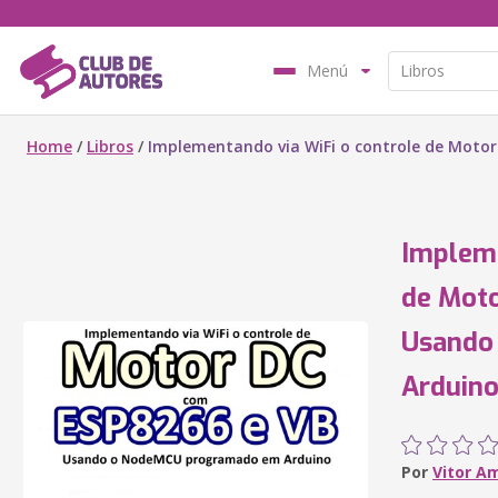
Menú
Home
/
Libros
/
Implementando via WiFi o controle de Mot
Impleme
de Mot
Usando
Arduin
Por
Vitor A