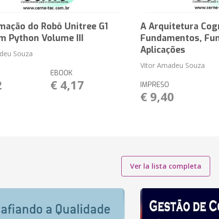
mação do Robô Unitree G1
A Arquitetura Cog
m Python Volume III
Fundamentos, Fun
Aplicações
adeu Souza
Vitor Amadeu Souza
EBOOK
2
€ 4,17
IMPRESO
€ 9,40
Ver la lista completa