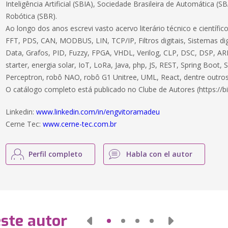
Inteligência Artificial (SBIA), Sociedade Brasileira de Automática (S
Robótica (SBR).
Ao longo dos anos escrevi vasto acervo literário técnico e científ
FFT, PDS, CAN, MODBUS, LIN, TCP/IP, Filtros digitais, Sistemas dig
Data, Grafos, PID, Fuzzy, FPGA, VHDL, Verilog, CLP, DSC, DSP, ARM
starter, energia solar, IoT, LoRa, Java, php, JS, REST, Spring Boot,
Perceptron, robô NAO, robô G1 Unitree, UML, React, dentre outros
O catálogo completo está publicado no Clube de Autores (https://bi
Linkedin:
www.linkedin.com/in/engvitoramadeu
Cerne Tec:
www.cerne-tec.com.br
Perfil completo
Habla con el autor
este autor