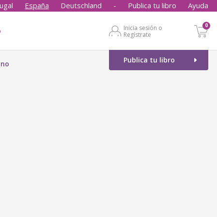
ugal
España
Deutschland
-
Publica tu libro
Ayuda
0
Inicia sesión o
o
Regístrate
Publica tu libro
ino