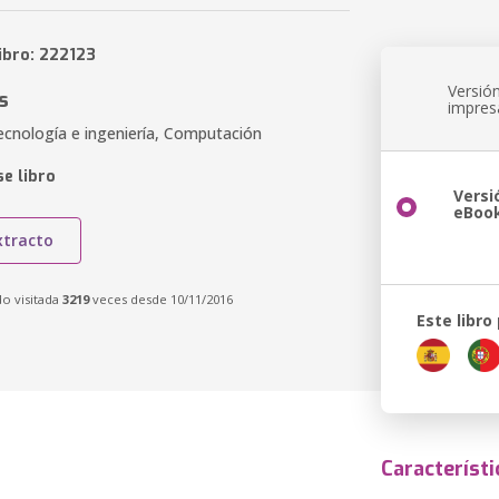
ibro: 222123
Versió
s
impres
ecnología e ingeniería, Computación
e libro
Versi
eBoo
xtracto
do visitada
3219
veces desde 10/11/2016
Este libro
Característi