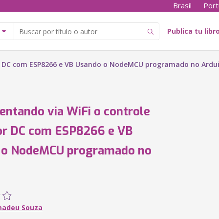
Brasil
Port
Publica tu libr
or DC com ESP8266 e VB Usando o NodeMCU programado no Ardu
ntando via WiFi o controle
or DC com ESP8266 e VB
 o NodeMCU programado no
o
madeu Souza