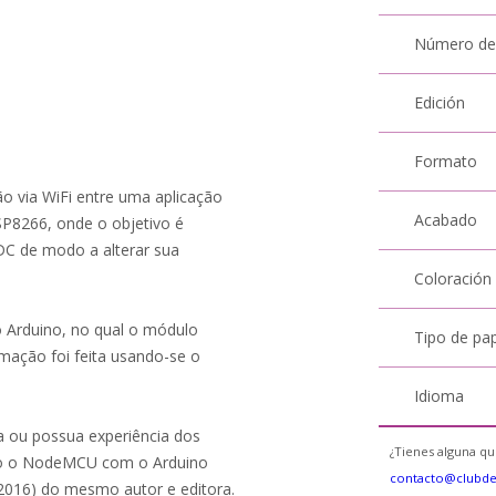
Número de
Edición
Formato
ão via WiFi entre uma aplicação
Acabado
8266, onde o objetivo é
 DC de modo a alterar sua
Coloración
 Arduino, no qual o módulo
Tipo de pa
mação foi feita usando-se o
Idioma
ia ou possua experiência dos
¿Tienes alguna qu
do o NodeMCU com o Arduino
contacto@clubd
2016) do mesmo autor e editora.