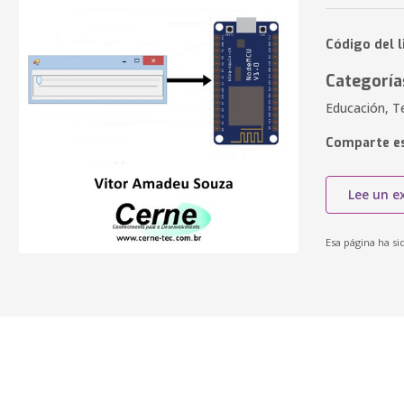
Código del l
Categoría
Educación, T
Comparte es
Lee un e
Esa página ha si