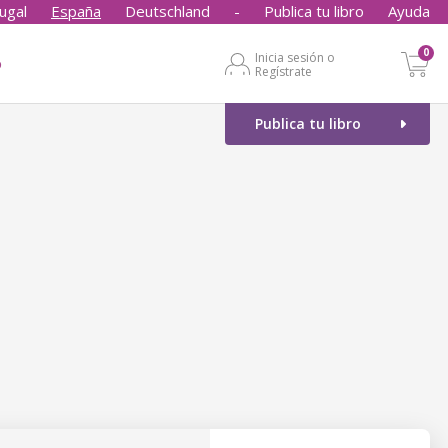
ugal
España
Deutschland
-
Publica tu libro
Ayuda
0
Inicia sesión o
o
Regístrate
Publica tu libro