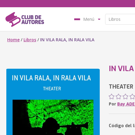
Menú
Home
/
Libros
/
IN VILA RALA, IN RALA VILA
IN VILA
THEATER
Por
Bay ADE
Código del 