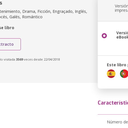
s
Versió
impres
tenimiento, Drama, Ficción, Engraçado, Inglés,
cocés, Galés, Romántico
e libro
Versi
eBoo
xtracto
do visitada
3569
veces desde 22/04/2018
Este libro
Característi
Número de