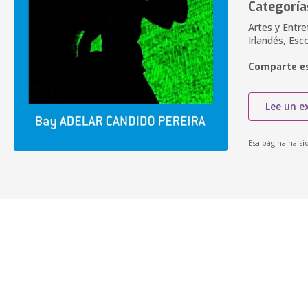
Categoría
Artes y Entre
Irlandés, Es
Comparte es
Lee un e
Esa página ha si