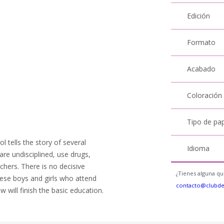
Edición
Formato
Acabado
Coloración
Tipo de pa
l tells the story of several
Idioma
re undisciplined, use drugs,
chers. There is no decisive
¿Tienes alguna qu
these boys and girls who attend
contacto@clubd
 will finish the basic education.