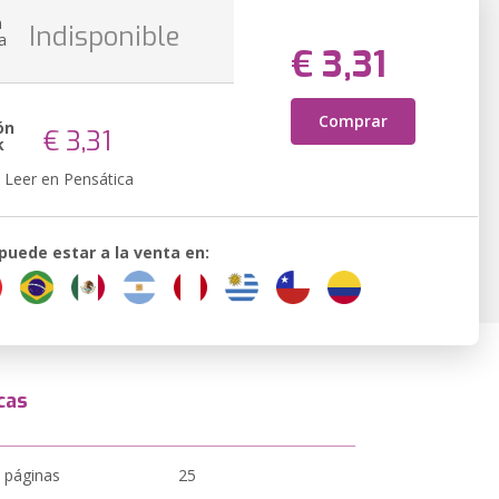
n
Indisponible
a
€ 3,31
Comprar
ón
€ 3,31
k
Leer en Pensática
 puede estar a la venta en:
cas
 páginas
25