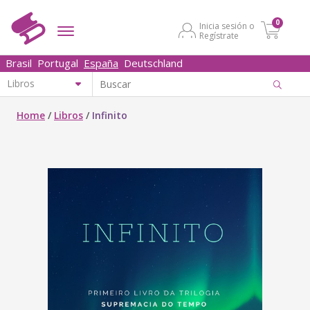
0
Inicia sesión o
Regístrate
Brasil
Portugal
España
Deutschland
Home
/
Libros
/
Infinito