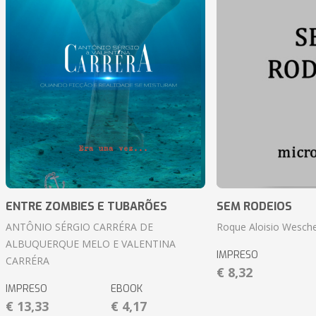
ENTRE ZOMBIES E TUBARÕES
SEM RODEIOS
ANTÔNIO SÉRGIO CARRÉRA DE
Roque Aloisio Wesche
ALBUQUERQUE MELO E VALENTINA
IMPRESO
CARRÉRA
€ 8,32
IMPRESO
EBOOK
€ 13,33
€ 4,17