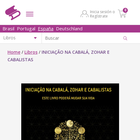
0
Inicia sesión o
Regístrate
Brasil
Portugal
España
Deutschland
Home
/
Libros
/
INICIAÇÃO NA CABALÁ, ZOHAR E
CABALISTAS