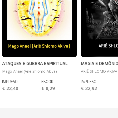
ATAQUES E GUERRA ESPIRITUAL
MAGIA E DEMÔNI
Mago Anael (Ariê Shlomo Akiva)
ARIÊ SHLOMO AKIVA
IMPRESO
EBOOK
IMPRESO
€ 22,40
€ 8,29
€ 22,92