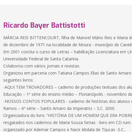
Ricardo Bayer Battistotti
MÁRCIA REIS BITTENCOURT, filha de Manoel Mário Reis e Maria d
de dezembro de 1971 na localidade de Moura - município de Canelin
Em 2001 conclui o curso de Letras – habilitação Licenciatura em L
Universidade Federal de Santa Catarina.
Colaborou com vários jornais e revistas.
Organizou em parceria com Tatiana Campos Elias de Santo Amaro da
seguintes livros:
-AQUI TEM TROVADORES – caderno de produções textuais dos alun
Educação – 1º série do ensino médio – Florianópolis - novembro d
-NOSSOS CONTOS POPULARES - caderno de histórias dos alunos d
Ramos – 6º série – Santo Amaro da Imperatriz – S.C. 2000.
Organizadora do livro: “HISTÓRIA DE UM HOMEM QUE ERA POBR
resgatados nos cadernos de Maria Souza Simas - livro em CD rum. 
organizado por Ademar Campos e Nacir Abdala de Tijucas -S.C..