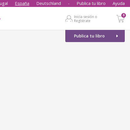
ugal
España
Deutschland
-
Publica tu libro
Ayuda
0
Inicia sesión o
o
Regístrate
Publica tu libro