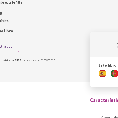
ibro: 214402
s
úsica
e libro
xtracto
do visitada
5557
veces desde 01/08/2016
Este libro
Característi
Número de