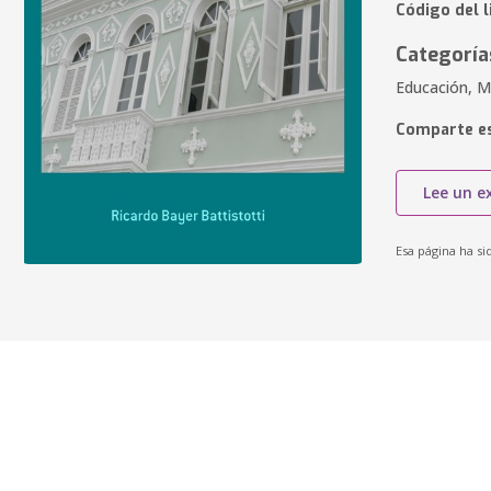
Código del l
Categoría
Educación, M
Comparte es
Lee un e
Esa página ha si