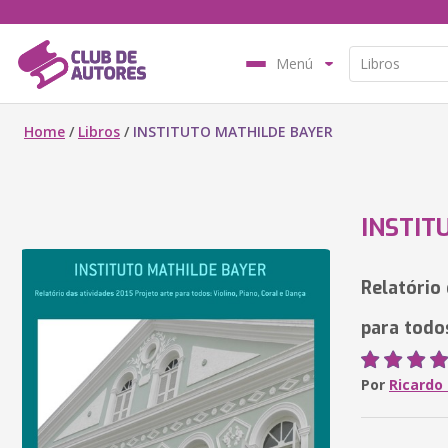
Menú
Home
/
Libros
/
INSTITUTO MATHILDE BAYER
INSTIT
Relatório
para todos
Por
Ricardo 