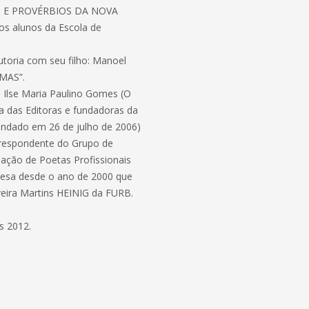
S E PROVÉRBIOS DA NOVA
 alunos da Escola de
toria com seu filho: Manoel
EMAS”.
 Ilse Maria Paulino Gomes (O
a das Editoras e fundadoras da
ndado em 26 de julho de 2006)
respondente do Grupo de
iação de Poetas Profissionais
guesa desde o ano de 2000 que
veira Martins HEINIG da FURB.
s 2012.