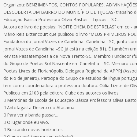
Organizou: BENZIMENTOS, CONTOS POPULARES, ADIVINHAÇÕE
DESCOBERTA UM BAIRRO DO MUNICÍPIO DE TIJUCAS- trabalho dos
Educação Básica Professora Olívia Bastos – Tijucas – S.C..
Autora do livro de poesias: “NOITE CHEIA DE ESTRELAS” em co - au
Mário Reis Bittencourt que publicou o livro “MEUS PRIMEIROS PO
Fundadora do Jornal Vozes de Canelinha- Canelinha –SC, junto com
Jornal Vozes de Canelinha –SC já está na edição 81). É também um
Revista Passatempoesia de Nova Trento-SC. Membro Fundador (fu
do Grupo de Poetas Sol Nascente em Canelinha – SC. Membro cor
Poetas Livres de Florianópolis. Delegada Regional da APPRJ (Assoc
do Rio de Janeiro). Participa do Grupo de estudos de língua portu
tem como coordenadora a professora doutora: Otilia Lizete de Oli
Publicou em 2103 pela editora Clube dos autores os livros:
 Memórias da Escola de Educação Básica Professora Olívia Basto
 Antofagasta Deserto do Atacama
 Para ver a banda passar...
 O lugar onde eu vivo.
 Buscando novos horizontes.
 O que você tem no seu cubículo?