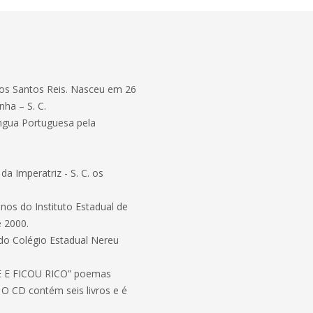
os Santos Reis. Nasceu em 26
ha – S. C.
íngua Portuguesa pela
 Imperatriz - S. C. os
os do Instituto Estadual de
e 2000.
o Colégio Estadual Nereu
E E FICOU RICO” poemas
O CD contém seis livros e é