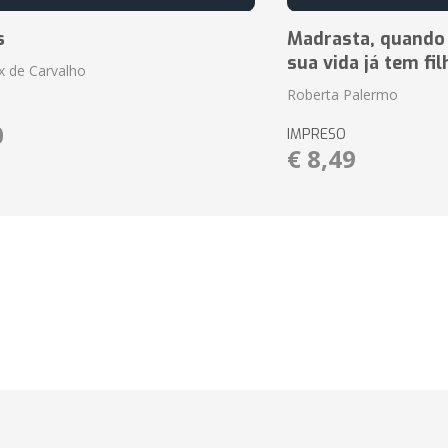
s
Madrasta, quando
sua vida já tem fi
ix de Carvalho
Roberta Palermo
0
IMPRESO
€ 8,49