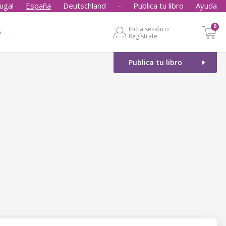
ugal
España
Deutschland
-
Publica tu libro
Ayuda
0
Inicia sesión o
o
Regístrate
Publica tu libro