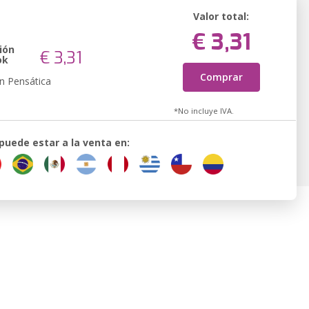
Valor total:
€ 3,31
ión
€ 3,31
ok
Comprar
n Pensática
*No incluye IVA.
 puede estar a la venta en: