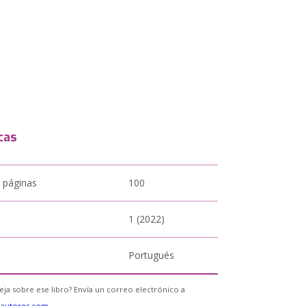
cas
 páginas
100
1 (2022)
Portugués
eja sobre ese libro? Envía un correo electrónico a
eautores.com