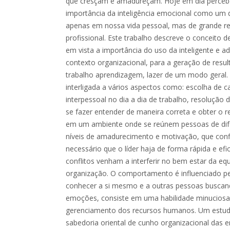
que cresçam e amadureçam. Hoje em dia perceb
importância da inteligência emocional como um 
apenas em nossa vida pessoal, mas de grande re
profissional. Este trabalho descreve o conceito d
em vista a importância do uso da inteligente e
contexto organizacional, para a geração de resul
trabalho aprendizagem, lazer de um modo geral. 
interligada a vários aspectos como: escolha de c
interpessoal no dia a dia de trabalho, resolução 
se fazer entender de maneira correta e obter o
em um ambiente onde se reúnem pessoas de dif
níveis de amadurecimento e motivação, que conf
necessário que o líder haja de forma rápida e efic
conflitos venham a interferir no bem estar da eq
organização. O comportamento é influenciado pe
conhecer a si mesmo e a outras pessoas buscan
emoções, consiste em uma habilidade minuciosa p
gerenciamento dos recursos humanos. Um estud
sabedoria oriental de cunho organizacional das 