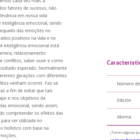
emos cada vez mais a
dos fatores de sucesso, não
levância em nossa vida
e inteligência emocional, tendo
 adequado das emoções no
tados positivos na vida e no
A inteligência emocional está
arreira, relacionamento
de conflitos, saber ouvir e como
Característi
 resultado esperado. Normalmente
erentes gerações com diferentes
litos venham ocorrer. Faz-se
Número de
az a fim de evitar que tais
uipe e nos objetivos da
Edición
las emocional, sendo assim,
do compreender os efeitos das
Idioma
ara ser utilizada no
o holístico com base na
¿Tienes alguna qu
emoções.
contacto@clubd