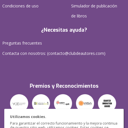
Condiciones de uso
Simulador de publicación
de libros
¿Necesitas ayuda?
Preguntas frecuentes
Contacta con nosotros: (
contacto@clubdeautores.com
)
Premios y Reconocimientos
Utilizamos cookies.
Para garantizar el correcto funcionamiento y la mejora continua
Seguridad
de nuestro sitio web, utilizamos cookies. Estas cookies se