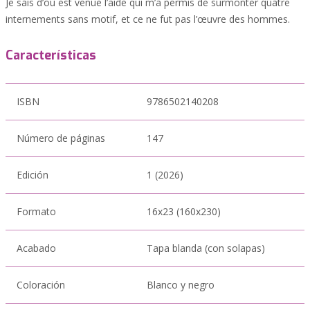
Je sais d’où est venue l’aide qui m’a permis de surmonter quatre
internements sans motif, et ce ne fut pas l’œuvre des hommes.
Características
ISBN
9786502140208
Número de páginas
147
Edición
1 (2026)
Formato
16x23 (160x230)
Acabado
Tapa blanda (con solapas)
Coloración
Blanco y negro