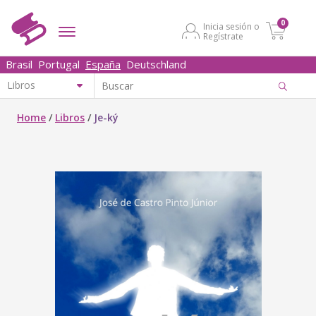
0
Inicia sesión o
Regístrate
Brasil
Portugal
España
Deutschland
Home
/
Libros
/
Je-ký