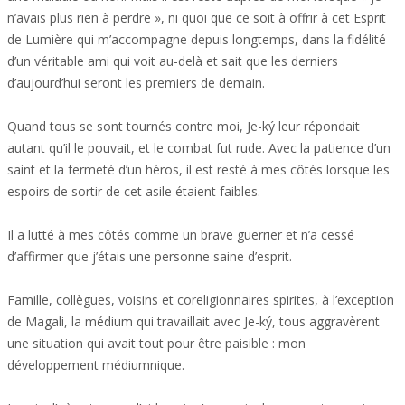
n’avais plus rien à perdre », ni quoi que ce soit à offrir à cet Esprit
de Lumière qui m’accompagne depuis longtemps, dans la fidélité
d’un véritable ami qui voit au-delà et sait que les derniers
d’aujourd’hui seront les premiers de demain.
Quand tous se sont tournés contre moi, Je-ký leur répondait
autant qu’il le pouvait, et le combat fut rude. Avec la patience d’un
saint et la fermeté d’un héros, il est resté à mes côtés lorsque les
espoirs de sortir de cet asile étaient faibles.
Il a lutté à mes côtés comme un brave guerrier et n’a cessé
d’affirmer que j’étais une personne saine d’esprit.
Famille, collègues, voisins et coreligionnaires spirites, à l’exception
de Magali, la médium qui travaillait avec Je-ký, tous aggravèrent
une situation qui avait tout pour être paisible : mon
développement médiumnique.