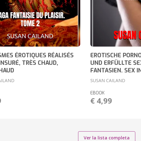
MES ÉROTIQUES RÉALISÉS
EROTISCHE PORN
NSURÉ, TRÈS CHAUD,
UND ERFÜLLTE SE
CHAUD
FANTASIEN. SEX IN
AILAND
SUSAN CAILAND
EBOOK
9
€ 4,99
Ver la lista completa