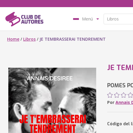
Menú
Home
/
Libros
/
JE TEMBRASSERAI TENDREMENT
JE TE
POMES P
Por
Annais 
Código del l