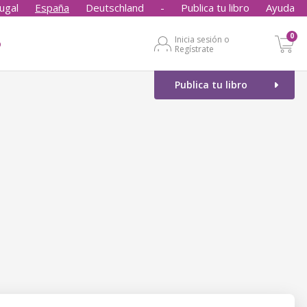
ugal
España
Deutschland
-
Publica tu libro
Ayuda
0
Inicia sesión o
o
Regístrate
Publica tu libro