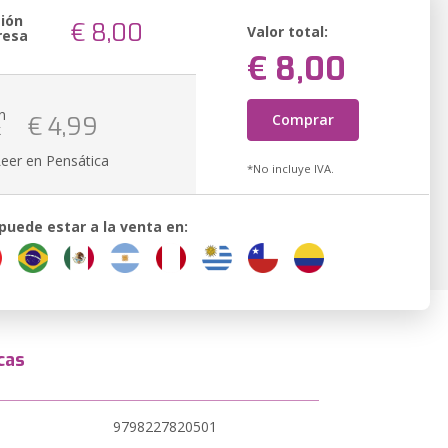
sión
€ 8,00
Valor total:
resa
€ 8,00
n
Comprar
€ 4,99
k
Leer en Pensática
*No incluye IVA.
 puede estar a la venta en:
cas
9798227820501