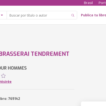
Brasil
Port
Publica tu libr
MBRASSERAI TENDREMENT
OUR HOMMES
Désirée
ibro: 769142