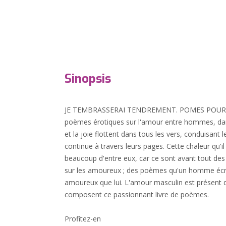
Sinopsis
JE TEMBRASSERAI TENDREMENT. POMES POUR HO
poèmes érotiques sur l'amour entre hommes, dans 
et la joie flottent dans tous les vers, conduisant l
continue à travers leurs pages. Cette chaleur qu'
beaucoup d'entre eux, car ce sont avant tout d
sur les amoureux ; des poèmes qu'un homme écr
amoureux que lui. L'amour masculin est présent da
composent ce passionnant livre de poèmes.
Profitez-en