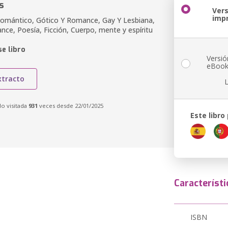
s
Ver
imp
Romántico, Gótico Y Romance, Gay Y Lesbiana,
ce, Poesía, Ficción, Cuerpo, mente y espíritu
e libro
Versió
eBoo
xtracto
do visitada
931
veces desde 22/01/2025
Este libro
Característi
ISBN