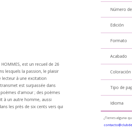
Número de
Edición
Formato
Acabado
MMES, est un recueil de 26
lesquels la passion, le plaisir
Coloración
e lecteur à une excitation
il transmet est surpassée dans
Tipo de pa
es poèmes d'amour ; des poèmes
it à un autre homme, aussi
Idioma
ns les près de six cents vers qui
¿Tienes alguna qu
contacto@clubd