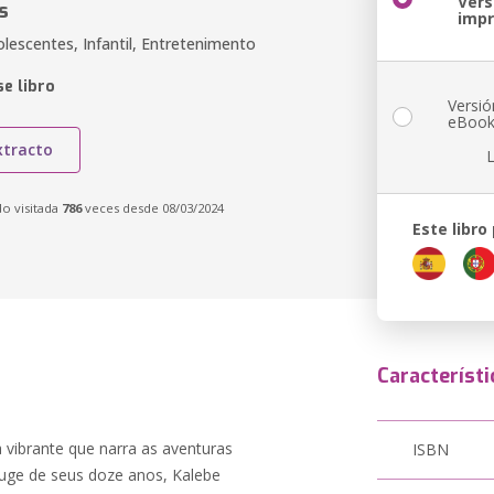
Vers
s
imp
lescentes, Infantil, Entretenimento
e libro
Versió
eBoo
xtracto
do visitada
786
veces desde 08/03/2024
Este libro
Característi
vibrante que narra as aventuras
ISBN
uge de seus doze anos, Kalebe