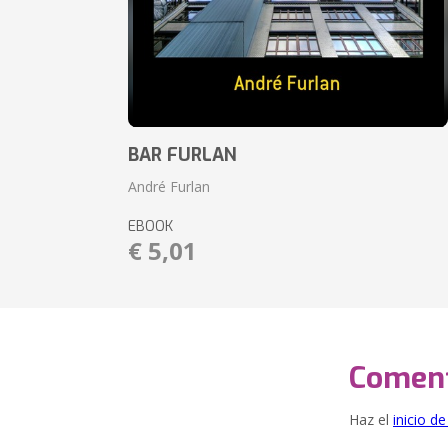
BAR FURLAN
André Furlan
EBOOK
€ 5,01
Coment
Haz el
inicio d