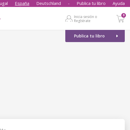
ugal
España
Deutschland
-
Publica tu libro
Ayuda
0
Inicia sesión o
o
Regístrate
Publica tu libro