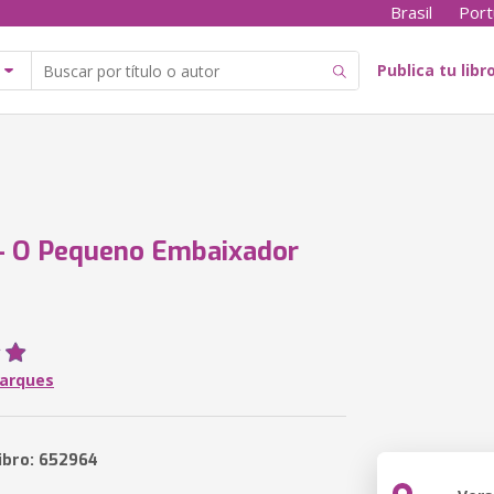
Brasil
Port
Publica tu libr
- O Pequeno Embaixador
arques
libro: 652964