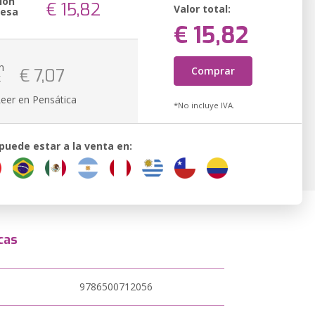
ión
€ 15,82
Valor total:
resa
€ 15,82
n
Comprar
€ 7,07
k
Leer en Pensática
*No incluye IVA.
 puede estar a la venta en:
cas
9786500712056