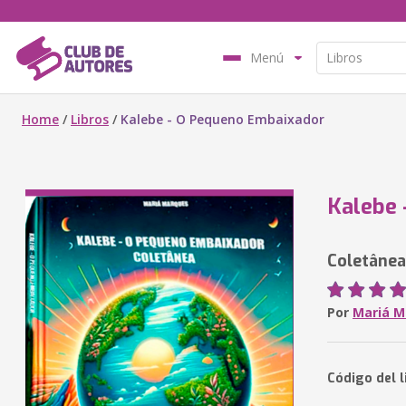
Menú
Home
/
Libros
/
Kalebe - O Pequeno Embaixador
Kalebe 
Coletânea
Por
Mariá M
Código del 