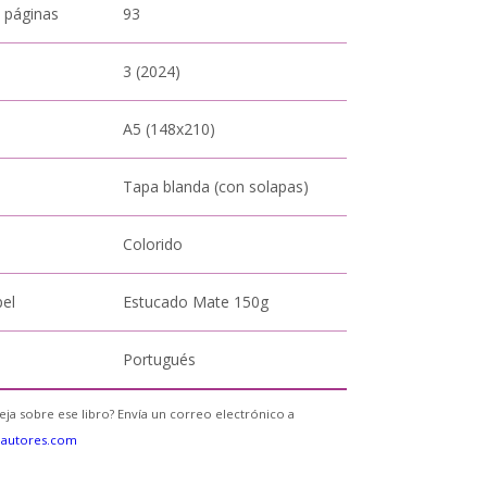
 páginas
93
3 (2024)
A5 (148x210)
Tapa blanda (con solapas)
Colorido
pel
Estucado Mate 150g
Portugués
eja sobre ese libro? Envía un correo electrónico a
eautores.com