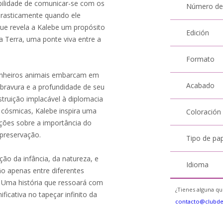
bilidade de comunicar-se com os
Número de
drasticamente quando ele
que revela a Kalebe um propósito
Edición
a Terra, uma ponte viva entre a
Formato
anheiros animais embarcam em
Acabado
bravura e a profundidade de seu
struição implacável à diplomacia
s cósmicas, Kalebe inspira uma
Coloración
ições sobre a importância do
 preservação.
Tipo de pa
ão da infância, da natureza, e
Idioma
o apenas entre diferentes
 Uma história que ressoará com
¿Tienes alguna qu
icativa no tapeçar infinito da
contacto@clubd