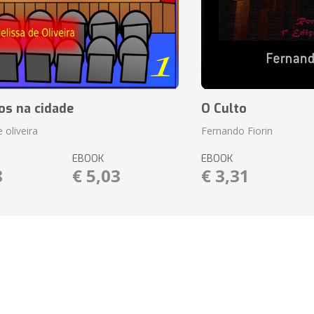
os na cidade
O Culto
 oliveira
Fernando Fiorin
EBOOK
EBOOK
8
€ 5,03
€ 3,31