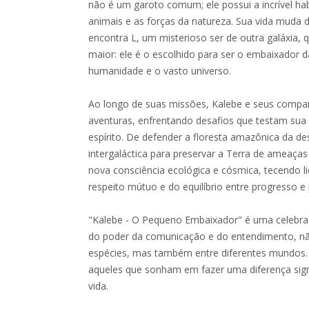
não é um garoto comum; ele possui a incrível ha
animais e as forças da natureza. Sua vida muda 
encontra L, um misterioso ser de outra galáxia, 
maior: ele é o escolhido para ser o embaixador d
humanidade e o vasto universo.
Ao longo de suas missões, Kalebe e seus comp
aventuras, enfrentando desafios que testam sua 
espírito. De defender a floresta amazônica da de
intergaláctica para preservar a Terra de ameaça
nova consciência ecológica e cósmica, tecendo l
respeito mútuo e do equilíbrio entre progresso e
"Kalebe - O Pequeno Embaixador" é uma celebraç
do poder da comunicação e do entendimento, nã
espécies, mas também entre diferentes mundos.
aqueles que sonham em fazer uma diferença signif
vida.