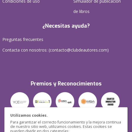
Condiciones de uso
Simulador de publicación
de libros
¿Necesitas ayuda?
Preguntas frecuentes
Contacta con nosotros: (
contacto@clubdeautores.com
)
Premios y Reconocimientos
Utilizamos cookies.
Para garantizar el correcto funcionamiento y la mejora continua
Seguridad
de nuestro sitio web, utilizamos cookies. Estas cookies se
pueden dividir en dos categorías: