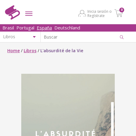
0
Inicia sesión o
Regístrate
Brasil
Portugal
España
Deutschland
Home
/
Libros
/
L'absurdité de la Vie