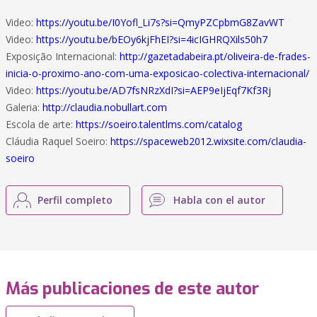
Video:
https://youtu.be/I0Yofl_Li7s?si=QmyPZCpbmG8ZavWT
Video:
https://youtu.be/bEOy6kjFhEI?si=4icIGHRQXils50h7
Exposição Internacional:
http://gazetadabeira.pt/oliveira-de-frades-
inicia-o-proximo-ano-com-uma-exposicao-colectiva-internacional/
Video:
https://youtu.be/AD7fsNRzXdI?si=AEP9eIjEqf7Kf3Rj
Galeria:
http://claudia.nobullart.com
Escola de arte:
https://soeiro.talentlms.com/catalog
Cláudia Raquel Soeiro:
https://spaceweb2012.wixsite.com/claudia-
soeiro
Perfil completo
Habla con el autor
Más publicaciones de este autor