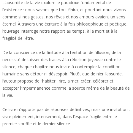
L’absurdité de la vie explore le paradoxe fondamental de
l’existence : nous savons que tout finira, et pourtant nous vivons
comme si nos gestes, nos rêves et nos amours avaient un sens
éternel. À travers une écriture à la fois philosophique et poétique,
l’ouvrage interroge notre rapport au temps, à la mort et à la
fragilité de l’être.
De la conscience de la finitude à la tentation de l’illusion, de la
nécessité de laisser des traces à la rébellion joyeuse contre le
silence, chaque chapitre nous invite à contempler la condition
humaine sans détour ni désespoir. Plutôt que de nier l’absurde,
l’auteur propose de l’habiter : rire, aimer, créer, célébrer et
accepter l’impermanence comme la source même de la beauté de
la vie.
Ce livre n’apporte pas de réponses définitives, mais une invitation :
vivre pleinement, intensément, dans l’espace fragile entre le
premier souffle et le dernier silence.