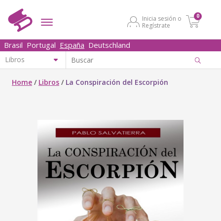
0
Inicia sesión o
Regístrate
Brasil
Portugal
España
Deutschland
Home
/
Libros
/
La Conspiración del Escorpión