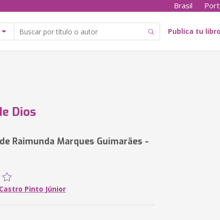
Brasil
Port
Publica tu libr
de Dios
 de Raimunda Marques Guimarães -
Castro Pinto Júnior