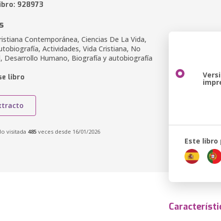
libro: 928973
s
Cristiana Contemporánea, Ciencias De La Vida,
utobiografía, Actividades, Vida Cristiana, No
il, Desarrollo Humano, Biografía y autobiografía
Vers
e libro
impr
xtracto
do visitada
485
veces desde 16/01/2026
Este libro
Característi