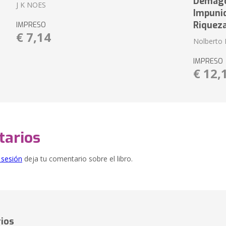
Demagog
J K NOES
Impuni
Riquez
IMPRESO
€ 7,14
Nolberto 
IMPRESO
€ 12,
arios
e sesión
deja tu comentario sobre el libro.
ios