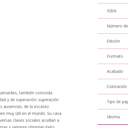
ISBN
Número de
Edición
Formato
Acabado
Coloración
Guimarães, también conocida
dad y de superación; superación
Tipo de pa
as ausencias, de la escasez
uien muy útil en el mundo. Su casa
Idioma
versas clases sociales acudían a
emas y siempre obtenían éxito.