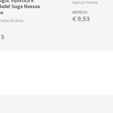
ia, Injustiça e
Marcus Pereira
dade! Suga Nossas
as
IMPRESO
€ 9,53
Farias da Rosa
15