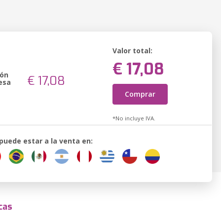
Valor total:
€ 17,08
ión
€ 17,08
esa
Comprar
*No incluye IVA.
 puede estar a la venta en:
cas