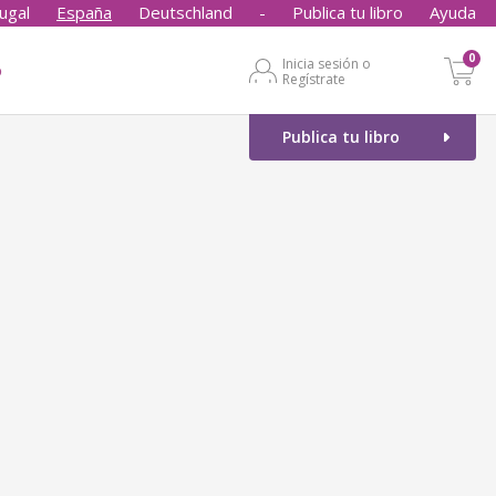
ugal
España
Deutschland
-
Publica tu libro
Ayuda
0
Inicia sesión o
o
Regístrate
Publica tu libro