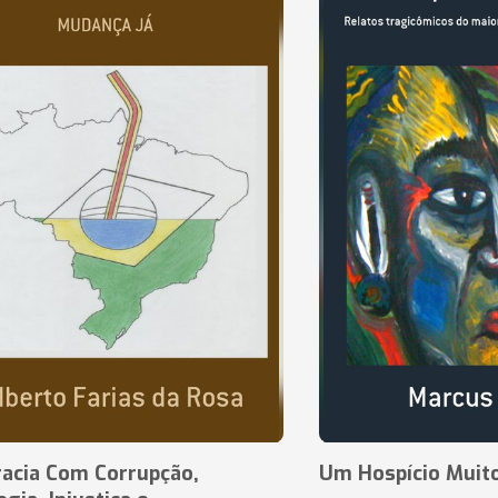
acia Com Corrupção,
Um Hospício Muito