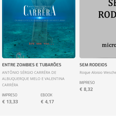
ENTRE ZOMBIES E TUBARÕES
SEM RODEIOS
ANTÔNIO SÉRGIO CARRÉRA DE
Roque Aloisio Wesche
ALBUQUERQUE MELO E VALENTINA
IMPRESO
CARRÉRA
€ 8,32
IMPRESO
EBOOK
€ 13,33
€ 4,17