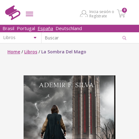
0
Inicia sesión o
Regístrate
Brasil
Portugal
España
Deutschland
Home
/
Libros
/
La Sombra Del Mago