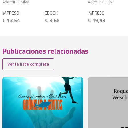
Ademir F. Silva
Ademir F. Silva
IMPRESO
EBOOK
IMPRESO
€ 13,54
€ 3,68
€ 19,93
Publicaciones relacionadas
Ver la lista completa