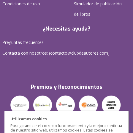
Condiciones de uso
Simulador de publicación
de libros
¿Necesitas ayuda?
Preguntas frecuentes
Contacta con nosotros: (
contacto@clubdeautores.com
)
Premios y Reconocimientos
Utilizamos cookies.
Para garantizar el correcto funcionamiento y la mejora continua
Seguridad
de nuestro sitio web, utilizamos cookies. Estas cookies se