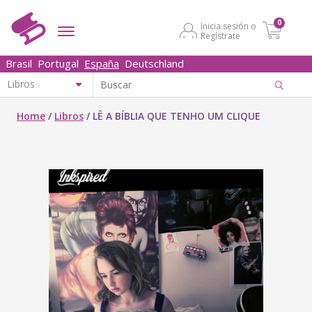
0
Inicia sesión o
Regístrate
Brasil
Portugal
España
Deutschland
Home
/
Libros
/
LÊ A BÍBLIA QUE TENHO UM CLIQUE