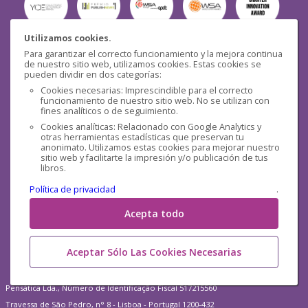
Utilizamos cookies.
Para garantizar el correcto funcionamiento y la mejora continua
Seguridad
de nuestro sitio web, utilizamos cookies. Estas cookies se
pueden dividir en dos categorías:
Cookies necesarias: Imprescindible para el correcto
funcionamiento de nuestro sitio web. No se utilizan con
fines analíticos o de seguimiento.
Cookies analíticas: Relacionado con Google Analytics y
otras herramientas estadísticas que preservan tu
Redes sociales
anonimato. Utilizamos estas cookies para mejorar nuestro
sitio web y facilitarte la impresión y/o publicación de tus
libros.
Política de privacidad
.
Acepta todo
Aceptar Sólo Las Cookies Necesarias
Pensática Lda., Número de Identificação Fiscal 517215560
Travessa de São Pedro, n° 8 - Lisboa - Portugal 1200-432