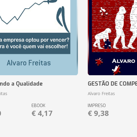
ando a Qualidade
GESTÃO DE COMP
itas
Alvaro Freitas
EBOOK
IMPRESO
0
€ 4,17
€ 9,38