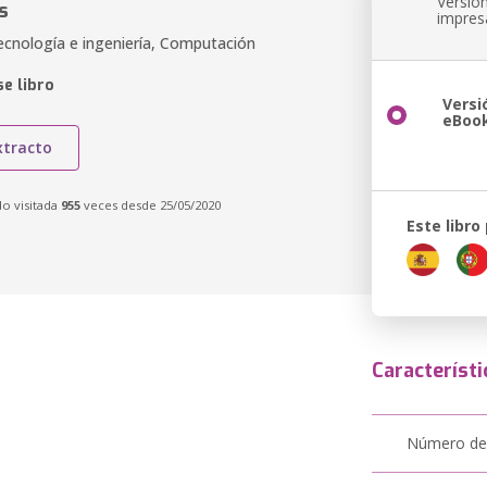
Versió
s
impres
ecnología e ingeniería, Computación
e libro
Versi
eBoo
xtracto
do visitada
955
veces desde 25/05/2020
Este libro
Característi
Número de