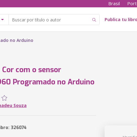
Brasil
Port
Publica tu libr
mado no Arduino
 Cor com o sensor
60 Programado no Arduino
madeu Souza
ibro: 326074