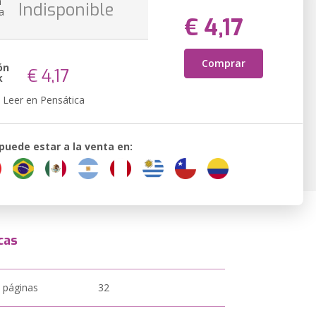
n
Indisponible
a
€ 4,17
Comprar
ón
€ 4,17
k
Leer en Pensática
 puede estar a la venta en:
cas
 páginas
32