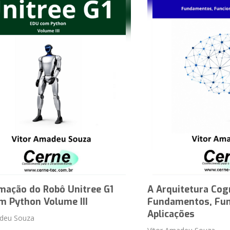
mação do Robô Unitree G1
A Arquitetura Cog
m Python Volume III
Fundamentos, Fun
Aplicações
adeu Souza