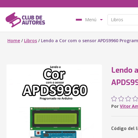
Menú
Home
/
Libros
/
Lendo a Cor com o sensor APDS9960 Progra
Lendo a
APDS99
Por
Vitor A
Código del l