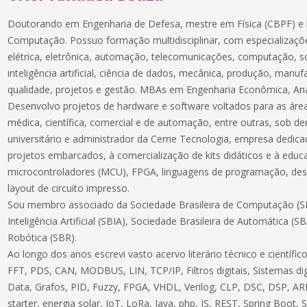
Doutorando em Engenharia de Defesa, mestre em Física (CBPF) e 
Computação. Possuo formação multidisciplinar, com especializaçõe
elétrica, eletrônica, automação, telecomunicações, computação, 
inteligência artificial, ciência de dados, mecânica, produção, manuf
qualidade, projetos e gestão. MBAs em Engenharia Econômica, Aná
Desenvolvo projetos de hardware e software voltados para as áreas
médica, científica, comercial e de automação, entre outras, sob 
universitário e administrador da Cerne Tecnologia, empresa dedic
projetos embarcados, à comercialização de kits didáticos e à educ
microcontroladores (MCU), FPGA, linguagens de programação, des
layout de circuito impresso.
Sou membro associado da Sociedade Brasileira de Computação (SB
Inteligência Artificial (SBIA), Sociedade Brasileira de Automática (S
Robótica (SBR).
Ao longo dos anos escrevi vasto acervo literário técnico e científ
FFT, PDS, CAN, MODBUS, LIN, TCP/IP, Filtros digitais, Sistemas dig
Data, Grafos, PID, Fuzzy, FPGA, VHDL, Verilog, CLP, DSC, DSP, ARM
starter, energia solar, IoT, LoRa, Java, php, JS, REST, Spring Boot,