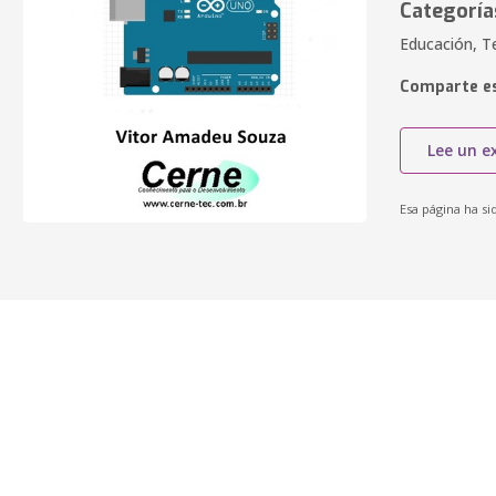
Categoría
Educación, T
Comparte es
Lee un e
Esa página ha si