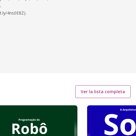
.
t.ly/4ns0E8Z).
Ver la lista completa