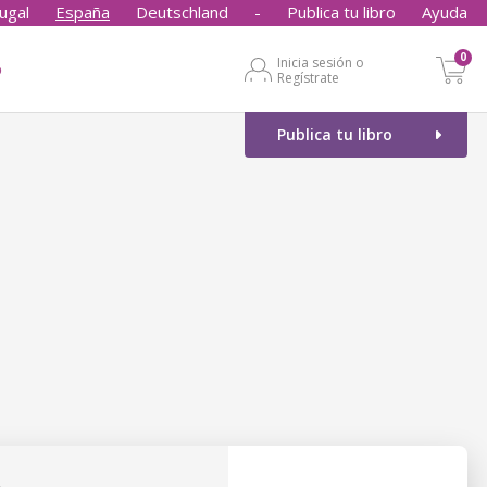
ugal
España
Deutschland
-
Publica tu libro
Ayuda
0
Inicia sesión o
o
Regístrate
Publica tu libro