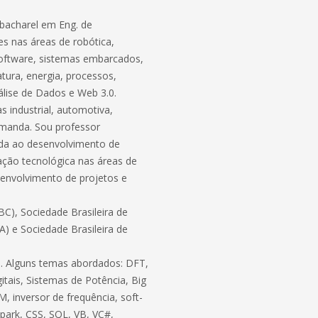
bacharel em Eng. de
s nas áreas de robótica,
software, sistemas embarcados,
atura, energia, processos,
lise de Dados e Web 3.0.
 industrial, automotiva,
demanda. Sou professor
ada ao desenvolvimento de
ação tecnológica nas áreas de
envolvimento de projetos e
C), Sociedade Brasileira de
BA) e Sociedade Brasileira de
ico. Alguns temas abordados: DFT,
itais, Sistemas de Potência, Big
, inversor de frequência, soft-
 Spark, CSS, SQL, VB, VC#,