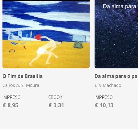
O Fim de Brasilia
Da alma para o pa
Carlos A. S. Moura
Bry Machado
IMPRESO
EBOOK
IMPRESO
€ 8,95
€ 3,31
€ 10,13