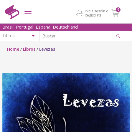
0
Inicia sesión o
Regístrate
Brasil
Portugal
España
Deutschland
Home
/
Libros
/
Levezas