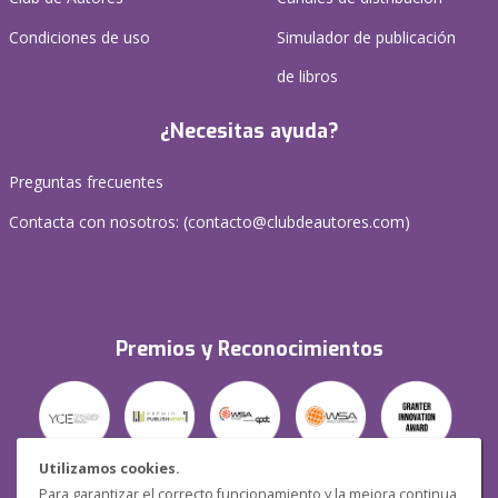
Condiciones de uso
Simulador de publicación
de libros
¿Necesitas ayuda?
Preguntas frecuentes
Contacta con nosotros: (
contacto@clubdeautores.com
)
Premios y Reconocimientos
Utilizamos cookies.
Para garantizar el correcto funcionamiento y la mejora continua