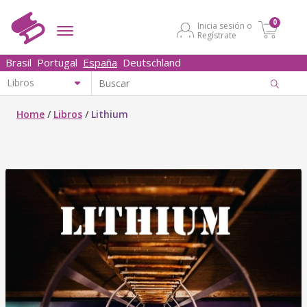
0
Inicia sesión o
Regístrate
Brasil
Portugal
España
Deutschland
Home
/
Libros
/
Lithium