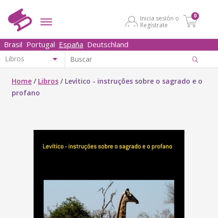
0
Inicia sesión o
Regístrate
Brasil
Portugal
España
Deutschland
Home
/
Libros
/
Levítico - instruções sobre o sagrado e o
profano