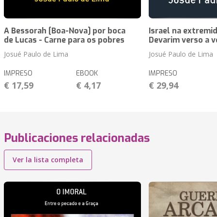
A Bessorah [Boa-Nova] por boca
Israel na extremi
de Lucas - Carne para os pobres
Devarim verso a v
Josué Paulo de Lima
Josué Paulo de Lima
IMPRESO
EBOOK
IMPRESO
€ 17,59
€ 4,17
€ 29,94
Publicaciones relacionadas
Ver la lista completa