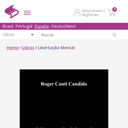
0
Inicia sesión o
Regístrate
Brasil
Portugal
España
Deutschland
Home
/
Libros
/
Libertação Mental