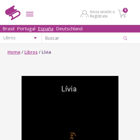
0
Inicia sesión o
Regístrate
Brasil
Portugal
España
Deutschland
Home
/
Libros
/
Lívia