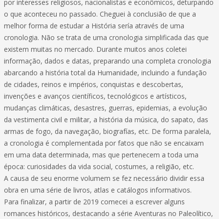
por interesses religiosos, nacionalistas e econômicos, deturpando
o que aconteceu no passado. Cheguei à conclusião de que a
melhor forma de estudar a História sería através de uma
cronologia. Não se trata de uma cronologia simplificada das que
existem muitas no mercado. Durante muitos anos coletei
informação, dados e datas, preparando una completa cronologia
abarcando a história total da Humanidade, incluindo a fundação
de cidades, reinos e impérios, conquistas e descobertas,
invenções e avanços científicos, tecnológicos e artísticos,
mudanças climáticas, desastres, guerras, epidemias, a evolução
da vestimenta civil e militar, a história da música, do sapato, das
armas de fogo, da navegação, biografías, etc. De forma paralela,
a cronologia é complementada por fatos que não se encaixam
em uma data determinada, mas que pertenecem a toda uma
época: curiosidades da vida social, costumes, a religião, etc.
A causa de seu enorme volumem se fez necessário dividir essa
obra en uma série de livros, atlas e catálogos informativos.
Para finalizar, a partir de 2019 comecei a escrever alguns
romances históricos, destacando a série Aventuras no Paleolítico,