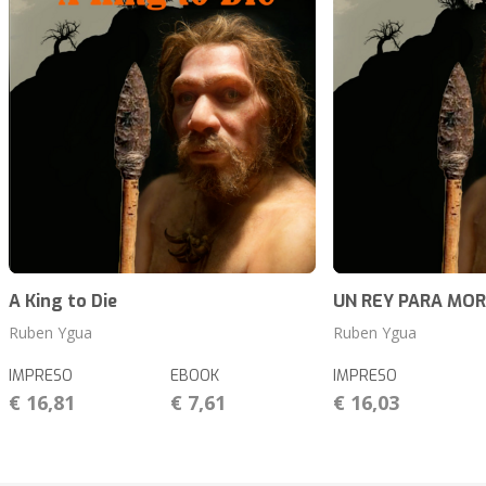
A King to Die
UN REY PARA MOR
Ruben Ygua
Ruben Ygua
IMPRESO
EBOOK
IMPRESO
€ 16,81
€ 7,61
€ 16,03