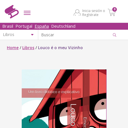
0
Inicia sesión o
Regístrate
Brasil
Portugal
España
Deutschland
Home
/
Libros
/
Louco é o meu Vizinho