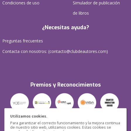
Condiciones de uso
Simulador de publicación
de libros
¿Necesitas ayuda?
Preguntas frecuentes
Contacta con nosotros: (
contacto@clubdeautores.com
)
Premios y Reconocimientos
Utilizamos cookies.
Para garantizar el correcto funcionamiento y la mejora continua
Seguridad
de nuestro sitio web, utilizamos cookies. Estas cookies se