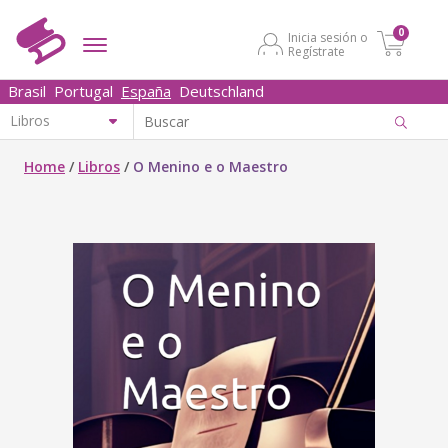
0
Inicia sesión o
Regístrate
Brasil
Portugal
España
Deutschland
Home
/
Libros
/
O Menino e o Maestro