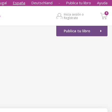
ugal
España
Deutschland
-
Publica tu libro
Ayuda
0
Inicia sesión o
o
Regístrate
Publica tu libro