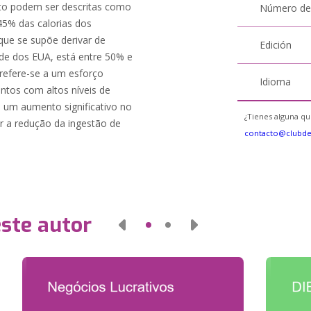
to podem ser descritas como
Número de
45% das calorias dos
que se supõe derivar de
Edición
úde dos EUA, está entre 50% e
refere-se a um esforço
Idioma
entos com altos níveis de
 um aumento significativo no
¿Tienes alguna qu
r a redução da ingestão de
contacto@clubd
este autor