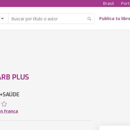
Brasil
Port
Publica tu libr
RB PLUS
 +SAÚDE
on Franca