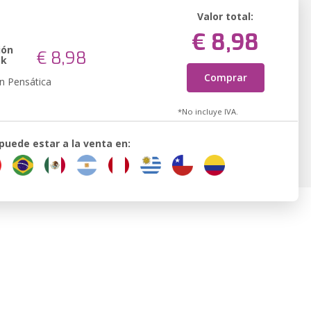
Valor total:
€ 8,98
ión
€ 8,98
ok
Comprar
n Pensática
*No incluye IVA.
 puede estar a la venta en: