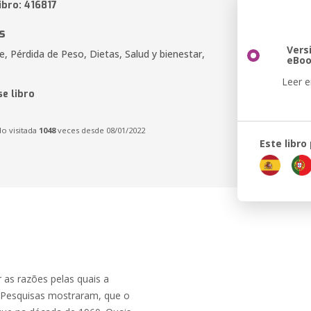
ibro: 416817
s
Vers
e, Pérdida de Peso, Dietas, Salud y bienestar,
eBo
Leer e
e libro
do visitada
1048
veces desde 08/01/2022
Este libro
 as razões pelas quais a
 Pesquisas mostraram, que o