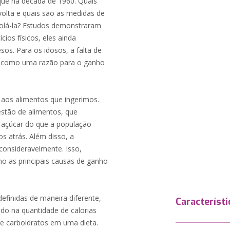
que na década de 1960. Quais
volta e quais são as medidas de
trolá-la? Estudos demonstraram
ios físicos, eles ainda
os. Para os idosos, a falta de
ada como uma razão para o ganho
 aos alimentos que ingerimos.
tão de alimentos, que
 açúcar do que a população
s atrás. Além disso, a
onsideravelmente. Isso,
mo as principais causas de ganho
efinidas de maneira diferente,
Característi
do na quantidade de calorias
e carboidratos em uma dieta.