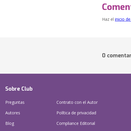
Coment
Haz el
inicio d
0 comentar
Sobre Club
Preguntas
Contrato con el Autor
Autores
Política de privacidad
Blog
Compliance Editorial