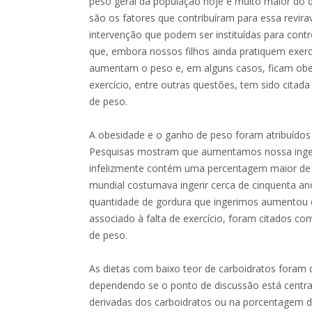
peso geral da população hoje é muito maior do 
são os fatores que contribuíram para essa revira
intervenção que podem ser instituídas para con
que, embora nossos filhos ainda pratiquem exercíc
aumentam o peso e, em alguns casos, ficam obes
exercício, entre outras questões, tem sido cit
de peso.
A obesidade e o ganho de peso foram atribuídos
Pesquisas mostram que aumentamos nossa inges
infelizmente contém uma percentagem maior de
mundial costumava ingerir cerca de cinquenta ano
quantidade de gordura que ingerimos aumentou c
associado à falta de exercício, foram citados co
de peso.
As dietas com baixo teor de carboidratos foram d
dependendo se o ponto de discussão está centra
derivadas dos carboidratos ou na porcentagem d