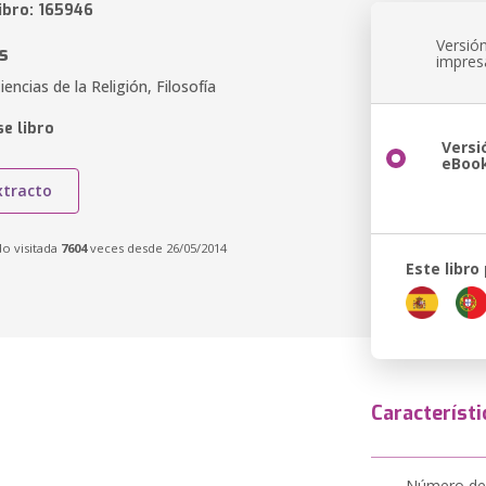
ibro: 165946
Versió
s
impres
encias de la Religión, Filosofía
e libro
Versi
eBoo
xtracto
do visitada
7604
veces desde 26/05/2014
Este libro
Característi
Número de