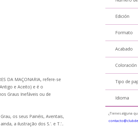
Edición
Formato
Acabado
Coloración
S DA MAÇONARIA, refere-se
Tipo de pa
Antigo e Aceito) e é o
nos Graus Inefáveis ou de
Idioma
¿Tienes alguna qu
rau, os seus Painéis, Aventais,
contacto@clubd
ainda, a ilustração dos S.'. e T.'..