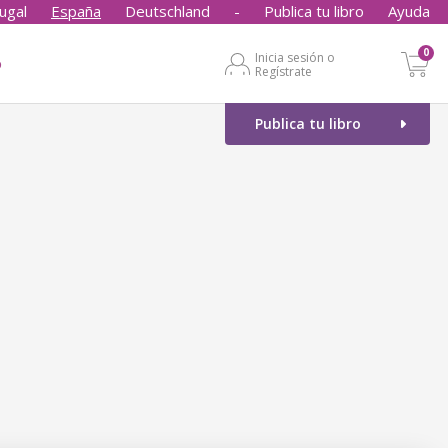
ugal
España
Deutschland
-
Publica tu libro
Ayuda
0
Inicia sesión o
o
Regístrate
Publica tu libro