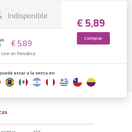
n
Indisponible
a
€ 5,89
Comprar
ón
€ 5,89
k
Leer en Pensática
 puede estar a la venta en:
cas
 páginas
103