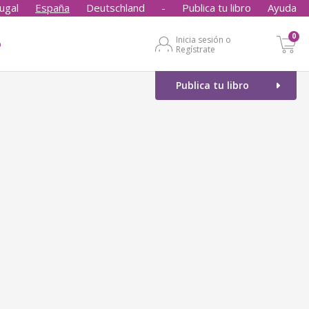
ugal
España
Deutschland
-
Publica tu libro
Ayuda
0
Inicia sesión o
o
Regístrate
Publica tu libro