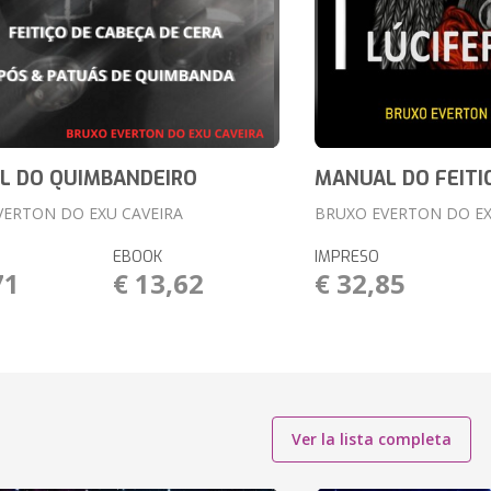
L DO QUIMBANDEIRO
MANUAL DO FEITI
VERTON DO EXU CAVEIRA
BRUXO EVERTON DO EX
EBOOK
IMPRESO
71
€ 13,62
€ 32,85
Ver la lista completa