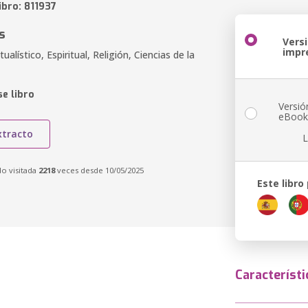
ibro: 811937
s
Vers
impr
tualístico, Espiritual, Religión, Ciencias de la
e libro
Versió
eBoo
xtracto
L
do visitada
2218
veces desde 10/05/2025
Este libro
Característi