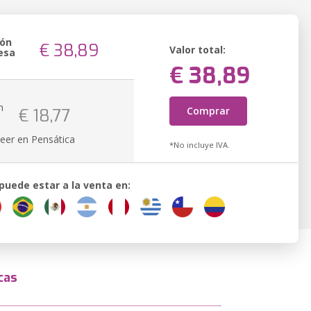
ión
€ 38,89
Valor total:
esa
€ 38,89
n
Comprar
€ 18,77
k
eer en Pensática
*No incluye IVA.
 puede estar a la venta en:
cas