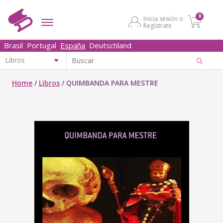
0
Inicia sesión o
Regístrate
Brasil
Portugal
España
Deutschland
Home
/
Libros
/
QUIMBANDA PARA MESTRE