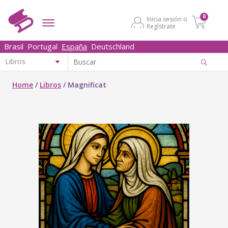
0
Inicia sesión o
Regístrate
Brasil
Portugal
España
Deutschland
Home
/
Libros
/
Magnificat