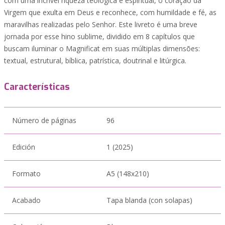
com uma incrível riqueza teológica e espiritual, o coração da
Virgem que exulta em Deus e reconhece, com humildade e fé, as
maravilhas realizadas pelo Senhor. Este livreto é uma breve
jornada por esse hino sublime, dividido em 8 capítulos que
buscam iluminar o Magnificat em suas múltiplas dimensões:
textual, estrutural, bíblica, patrística, doutrinal e litúrgica.
Características
Número de páginas
96
Edición
1 (2025)
Formato
A5 (148x210)
Acabado
Tapa blanda (con solapas)