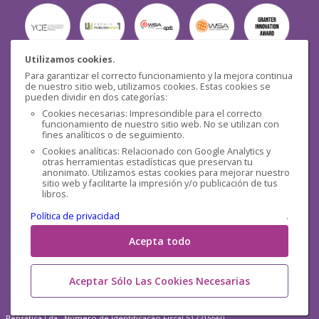
Utilizamos cookies.
Para garantizar el correcto funcionamiento y la mejora continua
Seguridad
de nuestro sitio web, utilizamos cookies. Estas cookies se
pueden dividir en dos categorías:
Cookies necesarias: Imprescindible para el correcto
funcionamiento de nuestro sitio web. No se utilizan con
fines analíticos o de seguimiento.
Cookies analíticas: Relacionado con Google Analytics y
otras herramientas estadísticas que preservan tu
Redes sociales
anonimato. Utilizamos estas cookies para mejorar nuestro
sitio web y facilitarte la impresión y/o publicación de tus
libros.
Política de privacidad
.
Acepta todo
Aceptar Sólo Las Cookies Necesarias
Pensática Lda., Número de Identificação Fiscal 517215560