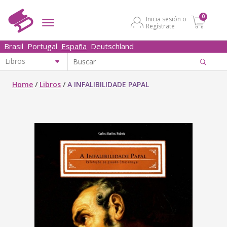
0
Inicia sesión o
Regístrate
Brasil
Portugal
España
Deutschland
Home
/
Libros
/
A INFALIBILIDADE PAPAL