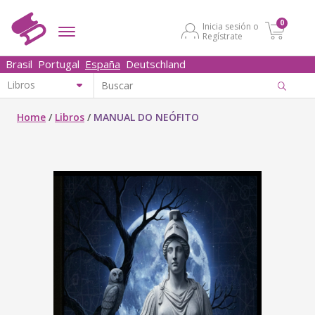
0
Inicia sesión o
Regístrate
Brasil
Portugal
España
Deutschland
Home
/
Libros
/
MANUAL DO NEÓFITO