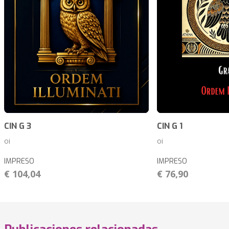
CIN G 3
CIN G 1
oi
oi
IMPRESO
IMPRESO
€ 104,04
€ 76,90