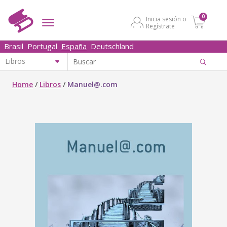
0
Inicia sesión o
Regístrate
Brasil
Portugal
España
Deutschland
Home
/
Libros
/
Manuel@.com