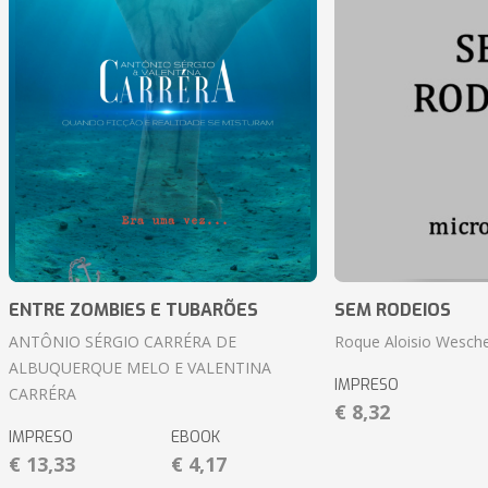
ENTRE ZOMBIES E TUBARÕES
SEM RODEIOS
ANTÔNIO SÉRGIO CARRÉRA DE
Roque Aloisio Wesche
ALBUQUERQUE MELO E VALENTINA
IMPRESO
CARRÉRA
€ 8,32
IMPRESO
EBOOK
€ 13,33
€ 4,17