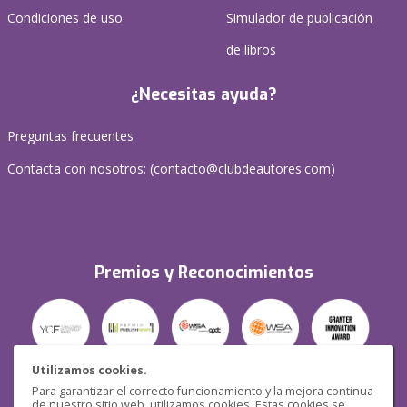
Condiciones de uso
Simulador de publicación
de libros
¿Necesitas ayuda?
Preguntas frecuentes
Contacta con nosotros: (
contacto@clubdeautores.com
)
Premios y Reconocimientos
Utilizamos cookies.
Para garantizar el correcto funcionamiento y la mejora continua
Seguridad
de nuestro sitio web, utilizamos cookies. Estas cookies se