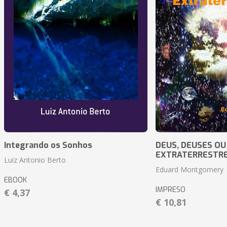
Integrando os Sonhos
DEUS, DEUSES OU
EXTRATERRESTR
Luiz Antonio Berto
Eduard Montgomery
EBOOK
IMPRESO
€ 4,37
€ 10,81