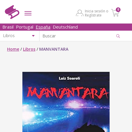
0
Inicia sesión o
Regístrate
Brasil
Portugal
España
Deutschland
Home
/
Libros
/
MANVANTARA