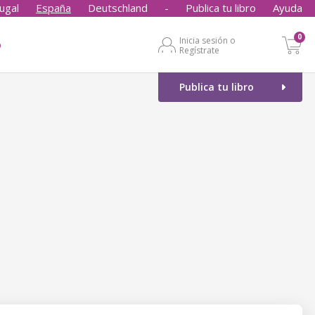
ugal
España
Deutschland
-
Publica tu libro
Ayuda
0
Inicia sesión o
o
Regístrate
Publica tu libro