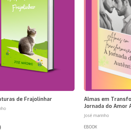
turas de Frajolinhar
Almas em Transfo
Jornada do Amor 
nho
José marinho
0
EBOOK