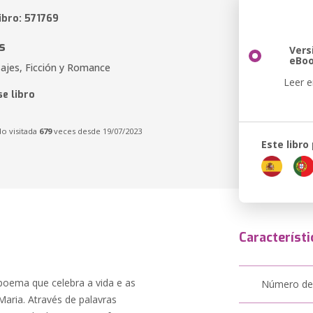
ibro: 571769
s
Vers
eBo
ajes, Ficción y Romance
Leer e
e libro
do visitada
679
veces desde 19/07/2023
Este libro
Característi
poema que celebra a vida e as
Número de
aria. Através de palavras