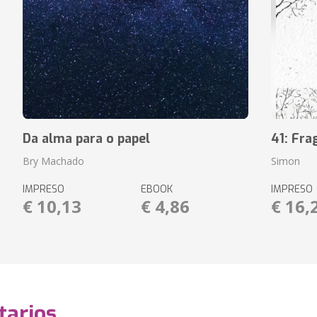
Da alma para o papel
41: Fr
Bry Machado
Simon
IMPRESO
EBOOK
IMPRESO
€ 10,13
€ 4,86
€ 16,
arios