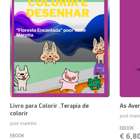
Livro para Colorir .Terapia de
As Aven
colorir
José mari
José marinho
EBOOK
€ 6,8
EBOOK