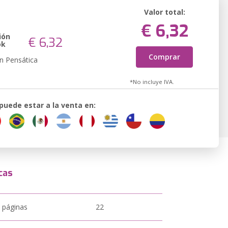
Valor total:
€ 6,32
ión
€ 6,32
ok
Comprar
n Pensática
*No incluye IVA.
 puede estar a la venta en:
cas
 páginas
22